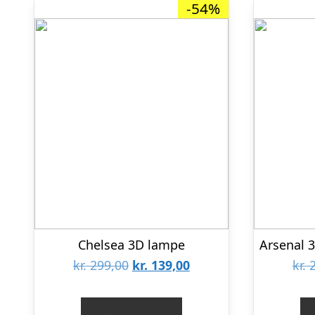
-54%
Chelsea 3D lampe
Den
Den
kr.
299,00
kr.
139,00
kr.
2
oprindelige
aktuelle
pris
pris