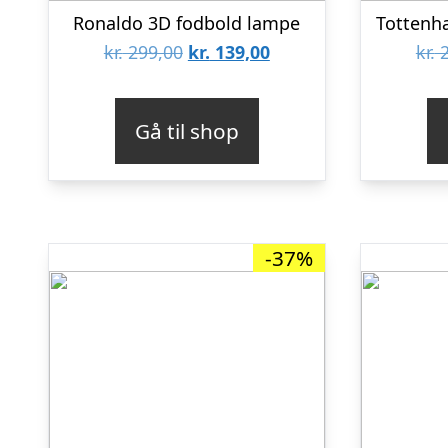
Ronaldo 3D fodbold lampe
Tottenh
Den
Den
kr.
299,00
kr.
139,00
kr.
2
oprindelige
aktuelle
pris
pris
Gå til shop
var:
er:
kr. 299,00.
kr. 139,00.
-37%