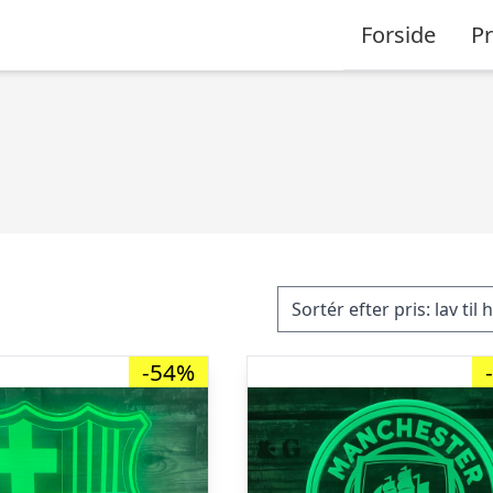
Forside
P
-54%