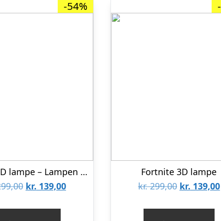
-54%
Arsenal 3D lampe – Lampen til enhver Arsenal fan
Fortnite 3D lampe
Den
Den
Den
99,00
kr.
139,00
kr.
299,00
kr.
139,00
oprindelige
aktuelle
oprindeli
pris
pris
pris