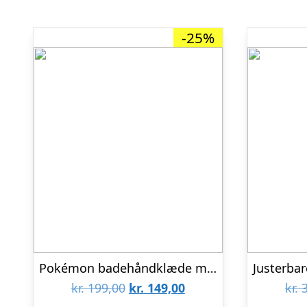
-25%
Pokémon badehåndklæde med Pikachu
Den
Den
kr.
199,00
kr.
149,00
kr.
3