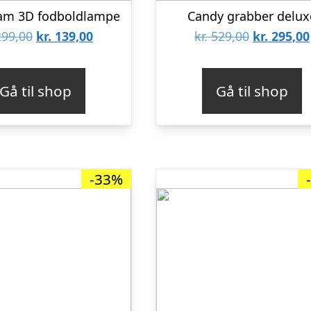
am 3D fodboldlampe
Candy grabber delux
Den
Den
Den
99,00
kr.
139,00
kr.
529,00
kr.
295,00
oprindelige
aktuelle
oprindeli
pris
pris
pris
Gå til shop
Gå til shop
var:
er:
var:
kr. 299,00.
kr. 139,00.
kr. 529,00.
-33%