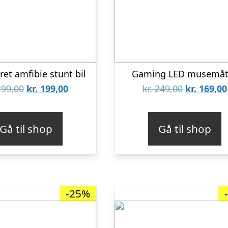
ret amfibie stunt bil
Gaming LED musemåt
Den
Den
Den
99,00
kr.
199,00
kr.
249,00
kr.
169,00
oprindelige
aktuelle
oprindeli
pris
pris
pris
Gå til shop
Gå til shop
var:
er:
var:
kr. 299,00.
kr. 199,00.
kr. 249,00.
-25%