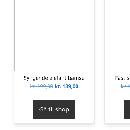
Syngende elefant bamse
Fast 
Den
Den
kr.
199,00
kr.
139,00
kr.
1
oprindelige
aktuelle
pris
pris
Gå til shop
var:
er:
kr. 199,00.
kr. 139,00.