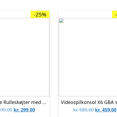
-25%
Justerbare Rulleskøjter med LED-lys PRO til børn – Blå – Small: Str. 29-32
Den
Den
Den
99,00
kr.
299,00
kr.
589,00
kr.
459,00