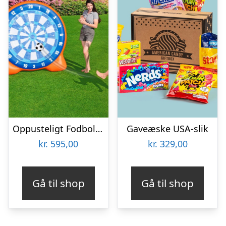
Oppusteligt Fodbolddart – Bestway
Gaveæske USA-slik
kr.
595,00
kr.
329,00
Gå til shop
Gå til shop