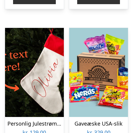
Personlig Julestrømpe med Tekst
Gaveæske USA-slik
kr.
129,00
kr.
329,00