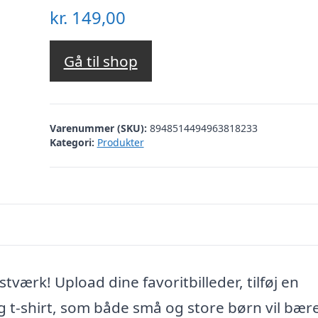
kr.
149,00
Gå til shop
Varenummer (SKU):
8948514494963818233
Kategori:
Produkter
værk! Upload dine favoritbilleder, tilføj en
ig t-shirt, som både små og store børn vil bæ