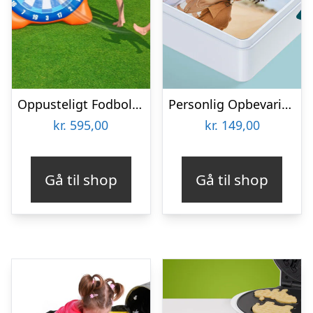
Oppusteligt Fodbolddart – Bestway
Personlig Opbevaringsboks i Metal med Billede – Rektangulær
kr.
595,00
kr.
149,00
Gå til shop
Gå til shop