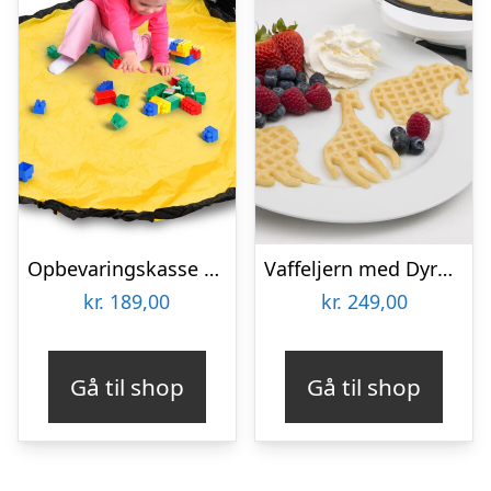
Opbevaringskasse med Legetæppe – Spralla
Vaffeljern med Dyremotiv – KitchPro
kr.
189,00
kr.
249,00
Gå til shop
Gå til shop