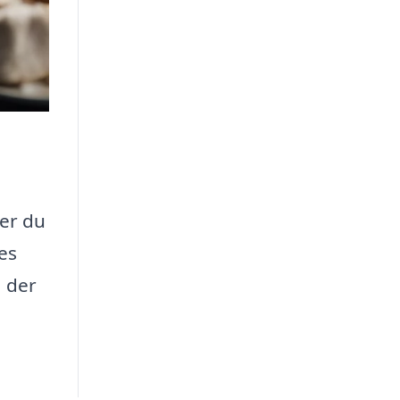
 er du
les
, der