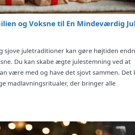
milien og Voksne til En Mindeværdig Ju
g sjove juletraditioner kan gøre højtiden end
sne. Du kan skabe ægte julestemning ved at
n kan være med og have det sjovt sammen. Det
ige madlavningsritualer, der bringer alle