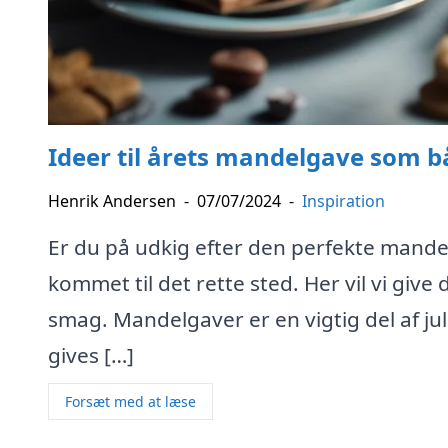
Ideer til årets mandelgave som b
Henrik Andersen
-
07/07/2024
-
Inspiration
Er du på udkig efter den perfekte mande
kommet til det rette sted. Her vil vi give d
smag. Mandelgaver er en vigtig del af jul
gives […]
Forsæt med at læse