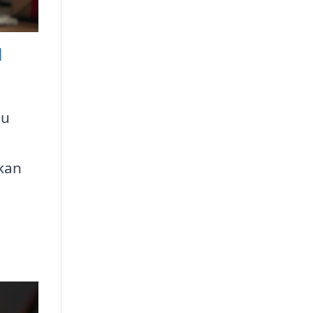
l
nu
 kan