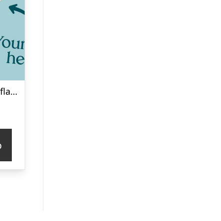
Personlig Termoflaske med Sugrør & Tekst – 600 ml
p