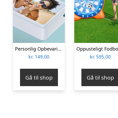
Personlig Opbevaringsboks i Metal med Billede – Rektangulær
kr.
149,00
kr.
595,00
Gå til shop
Gå til shop