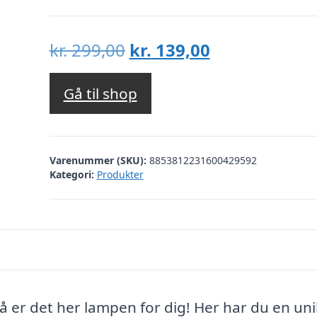
Den
Den
kr.
299,00
kr.
139,00
oprindelige
aktuelle
pris
pris
Gå til shop
var:
er:
kr. 299,00.
kr. 139,00.
Varenummer (SKU):
8853812231600429592
Kategori:
Produkter
 er det her lampen for dig! Her har du en uni