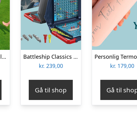
Oppusteligt Fodbolddart – Bestway
Battleship Classics Spil
kr.
239,00
kr.
179,00
Gå til shop
Gå til sho