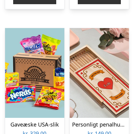
Gaveæske USA-slik
Personligt penalhus med Retrodesign
kr.
329,00
kr.
149,00