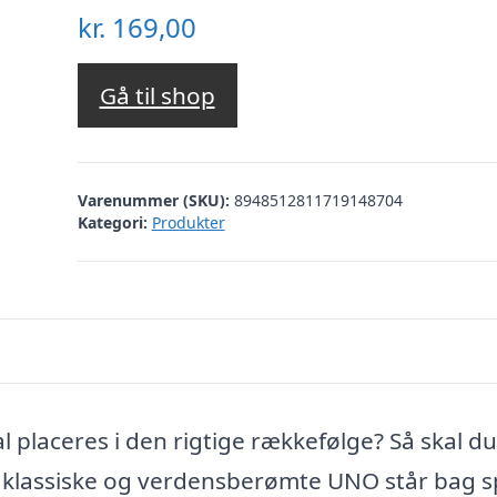
kr.
169,00
Gå til shop
Varenummer (SKU):
8948512811719148704
Kategori:
Produkter
al placeres i den rigtige rækkefølge? Så skal du
 klassiske og verdensberømte UNO står bag spi