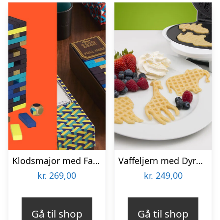
Klodsmajor med Farver
Vaffeljern med Dyremotiv – KitchPro
kr.
269,00
kr.
249,00
Gå til shop
Gå til shop