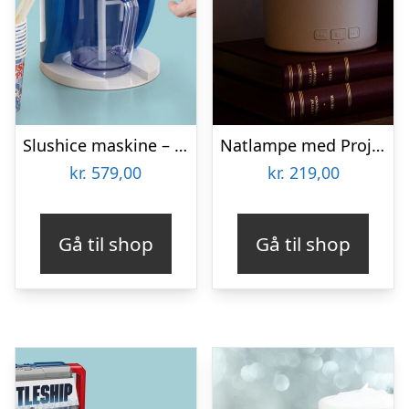
Slushice maskine – Slush Puppie
Natlampe med Projektoreffekt og Højttaler
kr.
579,00
kr.
219,00
Gå til shop
Gå til shop